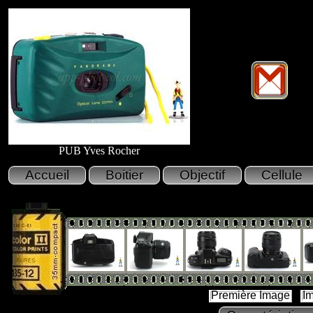
PUB Yves Rocher
Première Image
I