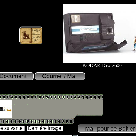
KODAK Disc 3600
e suivante
Derniére Image