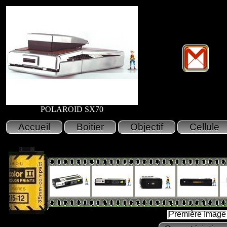
POLAROID SX70
Première Image