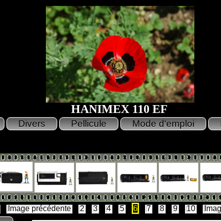
HANIMEX 110 EF
Image précédente
2
3
4
5
6
7
8
9
10
Imag