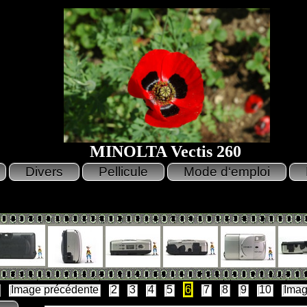
MINOLTA Vectis 260
Image précédente
2
3
4
5
6
7
8
9
10
Imag