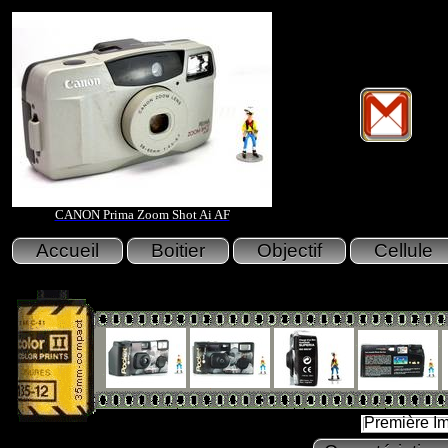
CANON Prima Zoom Shot Ai AF
Première I