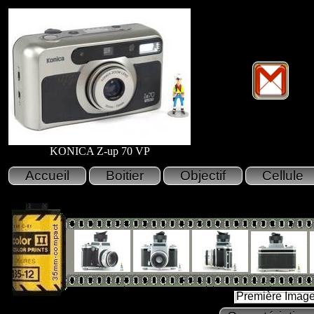
KONICA Z-up 70 VP
Première Imag