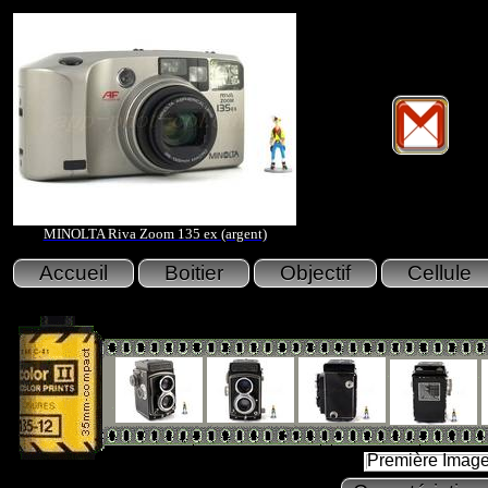
MINOLTA Riva Zoom 135 ex (argent)
Première Imag