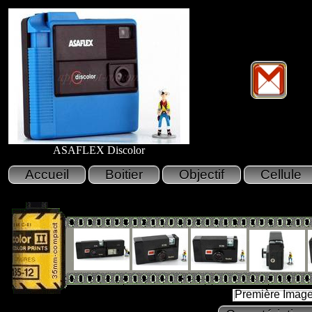
ASAFLEX Discolor
Première Imag