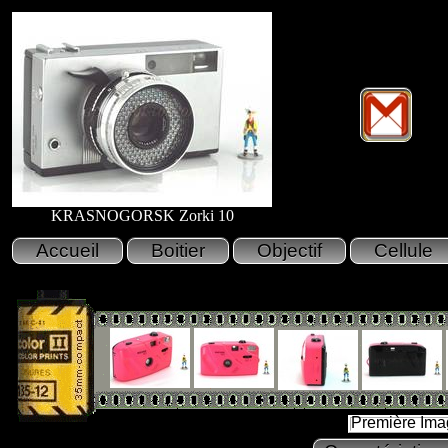
KRASNOGORSK Zorki 10
Première Ima