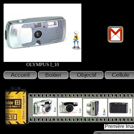
OLYMPUS I_10
Première Ima