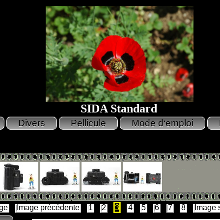
SIDA Standard
ge
Image précédente
1
2
3
4
5
6
7
8
Image 