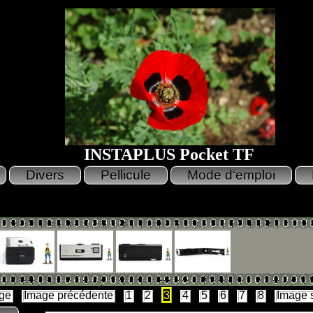
INSTAPLUS Pocket TF
ge
Image précédente
1
2
3
4
5
6
7
8
Image 