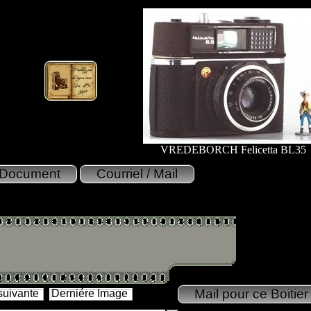
VREDEBORCH Felicetta BL35
suivante
Derniére Image