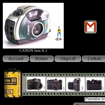
CANON Ixus X-1
Première I