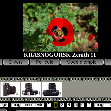
KRASNOGORSK Zenith 11
mage
Image précédente
1
2
3
4
5
6
7
Image su