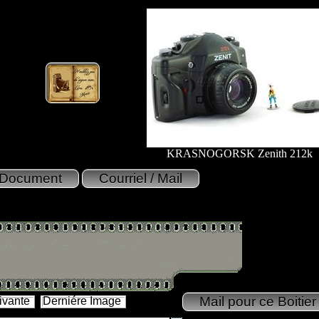
KRASNOGORSK Zenith 212k
ivante
Derniére Image