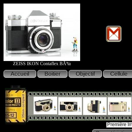
ZEISS IKON Contaflex BÃªta
Première I