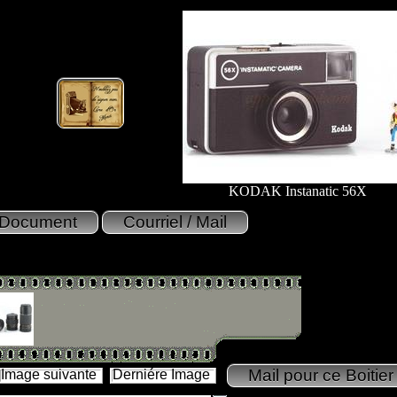
KODAK Instanatic 56X
Image suivante
Derniére Image