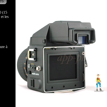
20 (15
et les
ure à