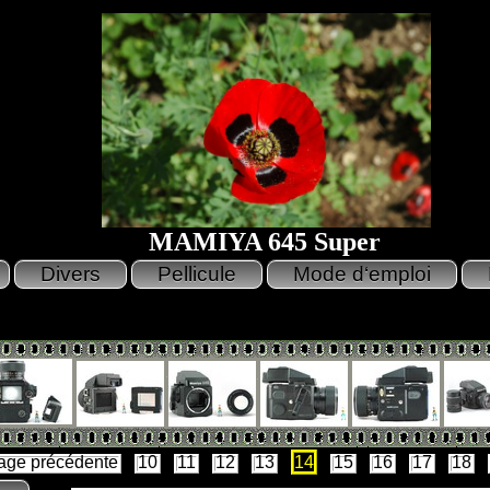
MAMIYA 645 Super
age précédente
10
11
12
13
14
15
16
17
18