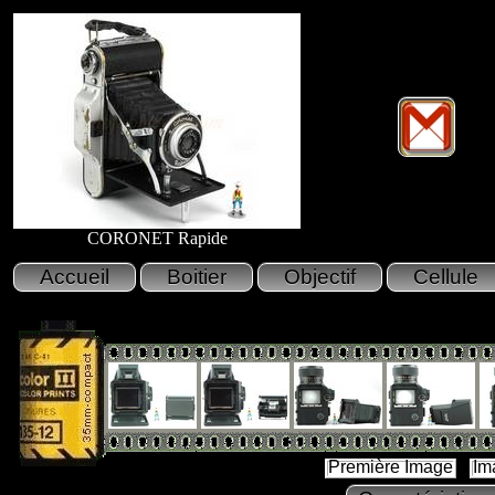
CORONET Rapide
Première Image
Im