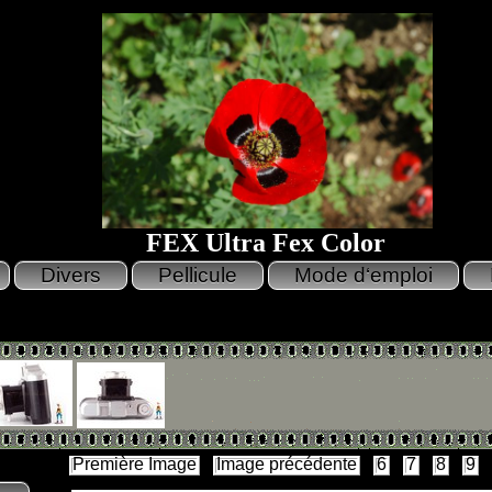
FEX Ultra Fex Color
Première Image
Image précédente
6
7
8
9