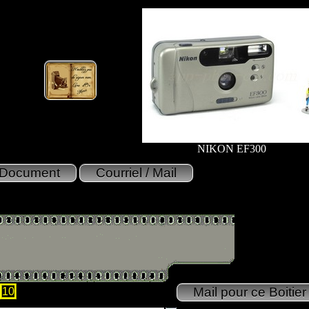
NIKON EF300
10