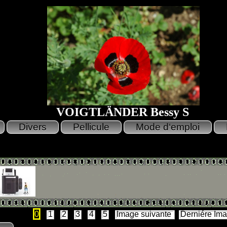
VOIGTLÄNDER Bessy S
0
1
2
3
4
5
Image suivante
Derniére Im