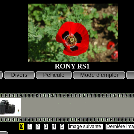
RONY RS1
0
1
2
3
4
5
Image suivante
Derniére Im