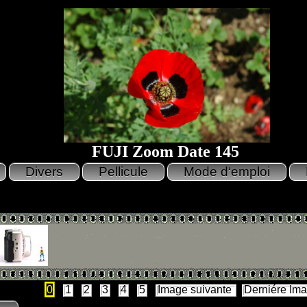
FUJI Zoom Date 145
0
1
2
3
4
5
Image suivante
Derniére Im