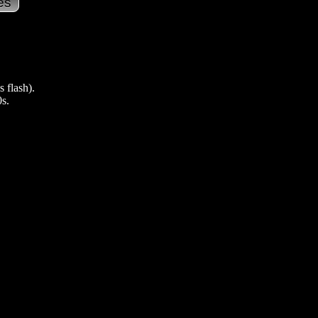
 flash).
0s.