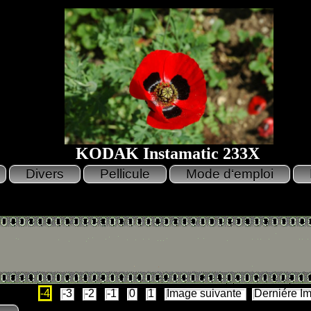
KODAK Instamatic 233X
-4
-3
-2
-1
0
1
Image suivante
Derniére I