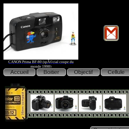
CANON Prima BF-80 (spÃ©cial coupe du
monde 1998)