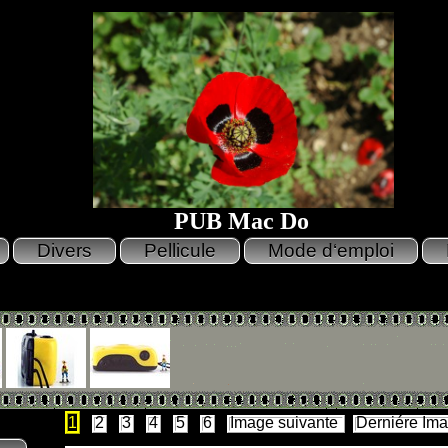
PUB Mac Do
1
2
3
4
5
6
Image suivante
Derniére Im