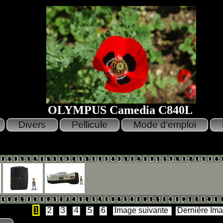
OLYMPUS Camedia C840L
1
2
3
4
5
6
Image suivante
Derniére Im