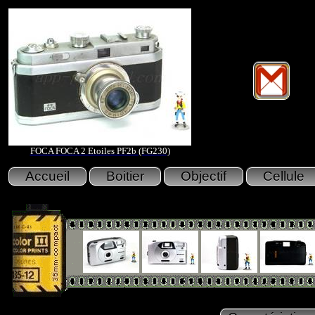
FOCA FOCA 2 Etoiles PF2b (FG230)