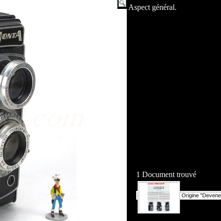
Aspect général.
1 Document trouvé
Origine "Devene