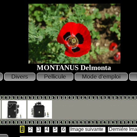
MONTANUS Delmonta
1
2
3
4
5
6
Image suivante
Derniére Im